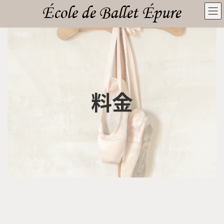
コ
ナ
ン
ビ
テ
ゲ
ン
ー
ツ
シ
へ
ョ
ス
ン
キ
に
ッ
移
料金
プ
動