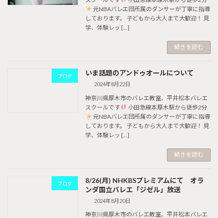
元NBAバレエ団所属のダンサーが丁寧に指導
しております。 子どもから大人まで大歓迎！ 見
学、体験レッ […]
続きを読む
いま話題のアンドゥオールについて
ブログ
2024年8月22日
神奈川県厚木市のバレエ教室、平井松本バレエ
スクールです
小田急線本厚木駅から徒歩2分
元NBAバレエ団所属のダンサーが丁寧に指導
しております。 子どもから大人まで大歓迎！ 見
学、体験レッ […]
続きを読む
8/26(月) NHKBSプレミアムにて オラ
ブログ
ンダ国立バレエ「ジゼル」放送
2024年8月20日
神奈川県厚木市のバレエ教室、平井松本バレエ