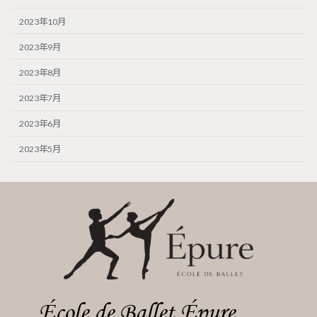
2023年10月
2023年9月
2023年8月
2023年7月
2023年6月
2023年5月