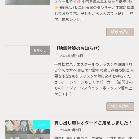
スクールです
小田急線本厚木駅から徒歩2分
元NBAバレエ団所属のダンサーが丁寧に指導
しております。 子どもから大人まで大歓迎！ 見
学、体験レッ […]
続きを読む
【地震対策のお知らせ】
お知らせ
2024年8月10日
平井松本バレエスクールのレッスンを受講され
る全ての方へ 先日の地震を考慮し避難の際に必
要な下記2点をレッスンの際に必ずお持ちくだ
さい。 ・ジャージもしくはパーカー（前開きの
もの）・ジャージスウェット等レッスン着の上
からす […]
続きを読む
貸し出し用レオタードご用意しました！
ブログ
2024年8月5日
神奈川県厚木市のバレエ教室、平井松本バレエ