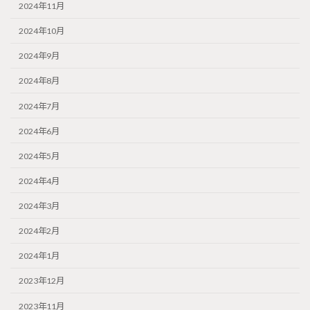
2024年11月
2024年10月
2024年9月
2024年8月
2024年7月
2024年6月
2024年5月
2024年4月
2024年3月
2024年2月
2024年1月
2023年12月
2023年11月