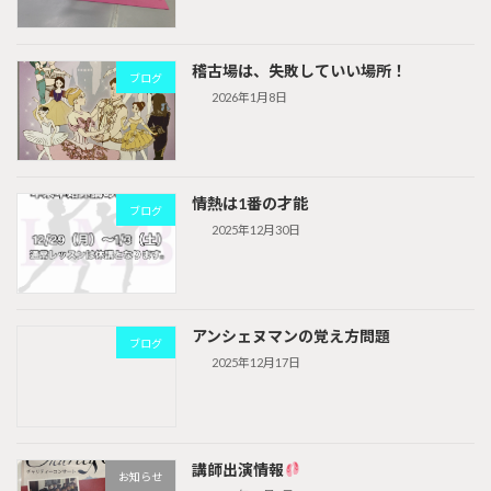
稽古場は、失敗していい場所！
ブログ
2026年1月8日
情熱は1番の才能
ブログ
2025年12月30日
アンシェヌマンの覚え方問題
ブログ
2025年12月17日
講師出演情報
お知らせ