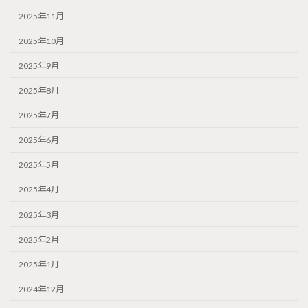
2025年11月
2025年10月
2025年9月
2025年8月
2025年7月
2025年6月
2025年5月
2025年4月
2025年3月
2025年2月
2025年1月
2024年12月