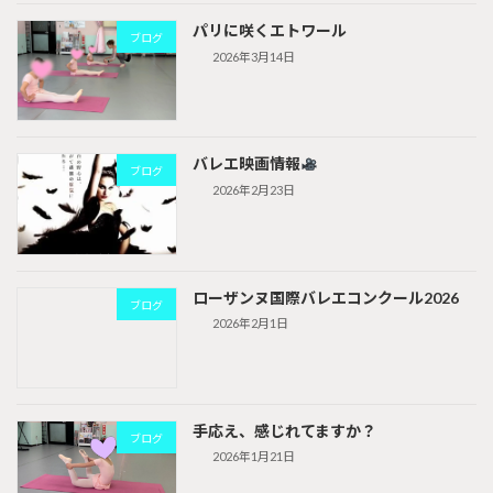
パリに咲くエトワール
ブログ
2026年3月14日
バレエ映画情報
ブログ
2026年2月23日
ローザンヌ国際バレエコンクール2026
ブログ
2026年2月1日
手応え、感じれてますか？
ブログ
2026年1月21日