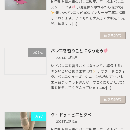
神奈川県厚木市のバレエ教室、平井松本バレエ
スクールです
小田急線本厚木駅から徒歩2分
元NBAバレエ団所属のダンサーが丁寧に指導
しております。 子どもから大人まで大歓迎！ 見
学、体験レッ […]
続きを読む
バレエを習うことになったら
お知らせ
2024年10月3日
いざバレエを習うことになったら、準備するも
のがいろいろありますよね
レオタードにタイ
ツ、バレエシューズ、シニヨンの結い方‥ バレ
エ用品チャコットさんが、すごくありがたい記
事を掲載してくださっています&#x […]
続きを読む
ク・ドゥ・ピエとクペ
ブログ
2024年10月1日
神奈川県厚木市のバレエ教室、平井松本バレエ