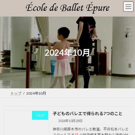
コ
ナ
ン
ビ
テ
ゲ
ン
ー
ツ
シ
へ
ョ
ス
ン
キ
に
2024年10月
ッ
移
プ
動
トップ
2024年10月
子どものバレエで得られる7つのこと
ブログ
2024年10月28日
神奈川県厚木市のバレエ教室、平井松本バレエ
スクールです
小田急線本厚木駅から徒歩2分