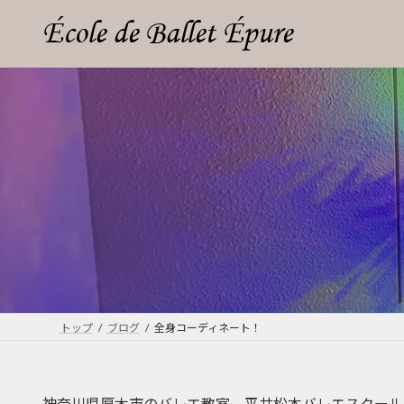
コ
ナ
ン
ビ
テ
ゲ
ン
ー
ツ
シ
へ
ョ
ス
ン
キ
に
ッ
移
プ
動
トップ
ブログ
全身コーディネート！
神奈川県厚木市のバレエ教室、平井松本バレエスクール