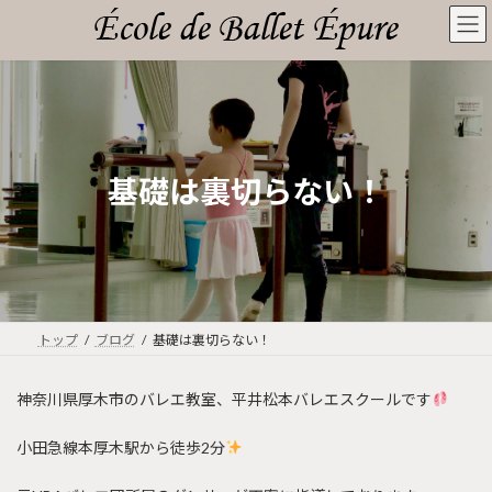
コ
ナ
ン
ビ
テ
ゲ
ン
ー
ツ
シ
へ
ョ
ス
ン
キ
に
基礎は裏切らない！
ッ
移
プ
動
トップ
ブログ
基礎は裏切らない！
神奈川県厚木市のバレエ教室、平井松本バレエスクールです
小田急線本厚木駅から徒歩2分