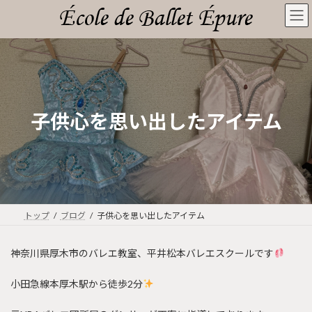
コ
ナ
ン
ビ
テ
ゲ
ン
ー
ツ
シ
へ
ョ
ス
ン
キ
に
子供心を思い出したアイテム
ッ
移
プ
動
トップ
ブログ
子供心を思い出したアイテム
神奈川県厚木市のバレエ教室、平井松本バレエスクールです
小田急線本厚木駅から徒歩2分