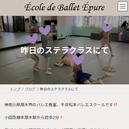
コ
ナ
ン
ビ
テ
ゲ
ン
ー
ツ
シ
へ
ョ
ス
ン
キ
に
昨日のステラクラスにて
ッ
移
プ
動
トップ
ブログ
昨日のステラクラスにて
神奈川県厚木市のバレエ教室、平井松本バレエスクールです
小田急線本厚木駅から徒歩2分