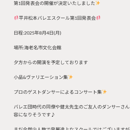
第1回発表会の開催が決定いたしました
平井松本バレエスクール第1回発表会
日程:2025年8月4日(月)
場所:海老名市文化会館
夕方からの開演を予定しております
小品&ヴァリエーション集
プロのゲストダンサーによるコンサート集
バレエ団時代の同僚や健太先生のご友人のダンサーさん
容になりそうです♪
まだ全然少人数で発展途上なスクールではございますが