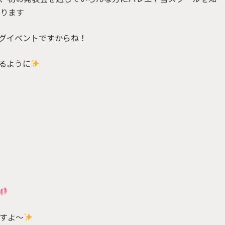
おります
グイベントですからね！
るように
すよ〜