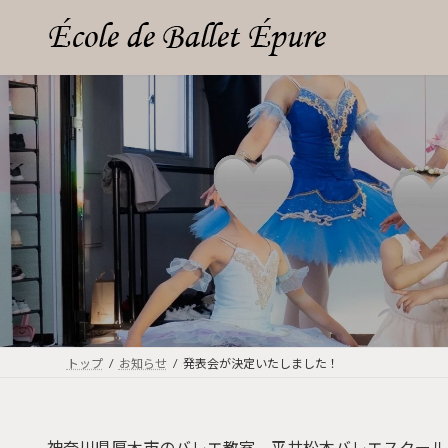
コ
ナ
ン
ビ
テ
ゲ
ン
ー
ツ
シ
へ
ョ
ス
ン
キ
に
ッ
移
プ
動
トップ
お知らせ
発表会が決定いたしました！
神奈川県厚木市のバレエ教室、平井松本バレエスクール